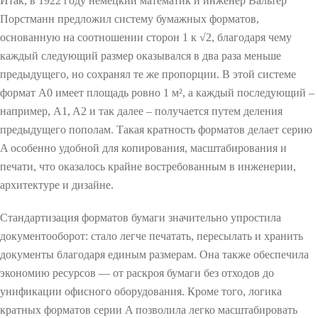
Итак, в 1922 году немецкий математик и инженер Вальтер
Порстманн предложил систему бумажных форматов,
Я АВТО
основанную на соотношении сторон 1 к √2, благодаря чему
каждый следующий размер оказывался в два раза меньше
предыдущего, но сохранял те же пропорции. В этой системе
формат A0 имеет площадь ровно 1 м², а каждый последующий –
например, A1, A2 и так далее – получается путем деления
предыдущего пополам. Такая кратность форматов делает серию
A особенно удобной для копирования, масштабирования и
печати, что оказалось крайне востребованным в инженерии,
архитектуре и дизайне.
BERRIES
Стандартизация форматов бумаги значительно упростила
 ЗНАК»
документооборот: стало легче печатать, пересылать и хранить
документы благодаря единым размерам. Она также обеспечила
экономию ресурсов — от раскроя бумаги без отходов до
унификации офисного оборудования. Кроме того, логика
кратных форматов серии A позволила легко масштабировать