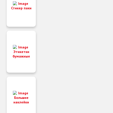
Стикер паки
Этикетки
бумажные
Большие
наклейки