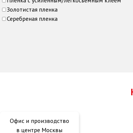
Пленка с усиленным/легкосъемным клеем
Золотистая пленка
Серебреная пленка
Офис и производство
в центре Москвы