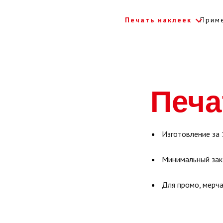
Печать наклеек
Прим
Skip to main content
Печа
Изготовление за 
Минимальный зак
Для промо, мерча