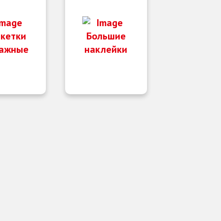
кетки
Большие
ажные
наклейки