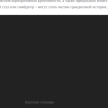
мволом корпоративной креативности, а также официально вошёл 
стул или гамбургер – могут стать частью грандиозной истории, 
Круглые стикеры