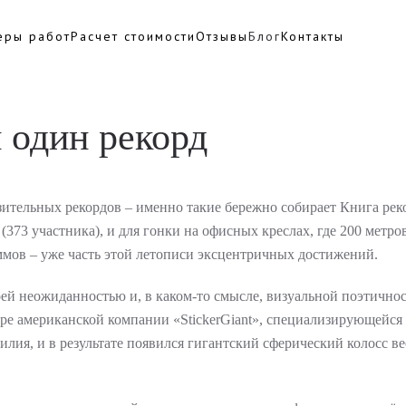
еры работ
Расчет стоимости
Отзывы
Блог
Контакты
и один рекорд
ительных рекордов – именно такие бережно собирает Книга реко
73 участника), и для гонки на офисных креслах, где 200 метров
ммов – уже часть этой летописи эксцентричных достижений.
оей неожиданностью и, в каком-то смысле, визуальной поэтично
тире американской компании «StickerGiant», специализирующейся
ия, и в результате появился гигантский сферический колосс ве