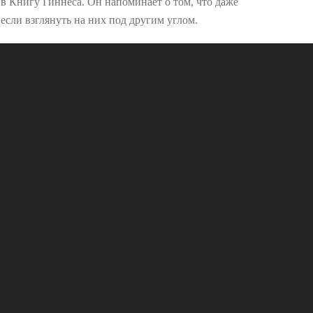
в Книгу Гиннеса. Он напоминает о том, что даже
если взглянуть на них под другим углом.