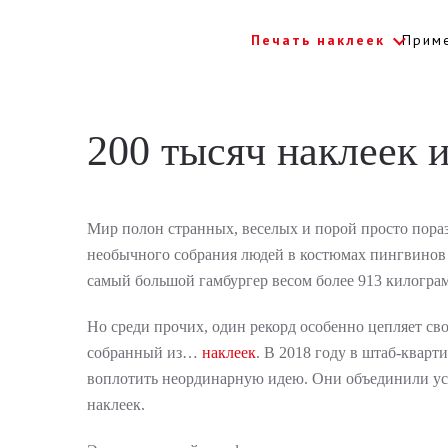
Печать наклеек
Прим
Skip to main content
200 тысяч наклеек 
Мир полон странных, веселых и порой просто пораз
необычного собрания людей в костюмах пингвинов (3
самый большой гамбургер весом более 913 килогра
Но среди прочих, один рекорд особенно цепляет св
собранный из…
наклеек
. В 2018 году в штаб-квар
воплотить неординарную идею. Они объединили усил
наклеек.