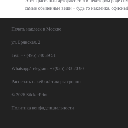
Этот красочный артефакт стал в некотором роде си
самые обыденные вещи – будь то наклейка, офисный 
Печать наклеек в Москве
ул. Брянская, 2
Тел: +7 (495) 740 39 51
Whatsapp/Telegram: +7(925) 233 20 90
Распечать накейки/стикеры срочно
© 2026 StickerPrint
Политика конфиденциальности